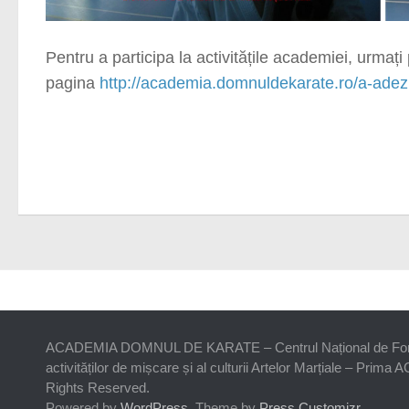
Pentru a participa la activitățile academiei, urm
pagina
http://academia.domnuldekarate.ro/a-adez
ACADEMIA DOMNUL DE KARATE – Centrul Național de Forma
activităților de mișcare și al culturii Artelor Marțiale – Prim
Rights Reserved.
Powered by
WordPress
. Theme by
Press Customizr
.