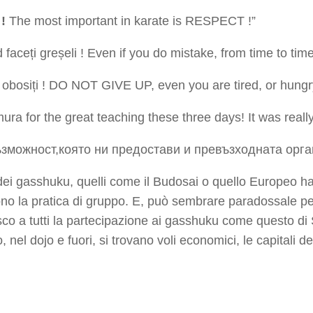
!
The most important in karate is RESPECT !”
d faceți greșeli ! Even if you do mistake, from time to t
ți obosiți ! DO NOT GIVE UP, even you are tired, or hungr
 for the great teaching these three days! It was really 
зможност,която ни предостави и превъзходната орган
dei gasshuku, quelli come il Budosai o quello Europeo h
cono la pratica di gruppo. E, può sembrare paradossale pe
sco a tutti la partecipazione ai gasshuku come questo di S
 nel dojo e fuori, si trovano voli economici, le capitali d