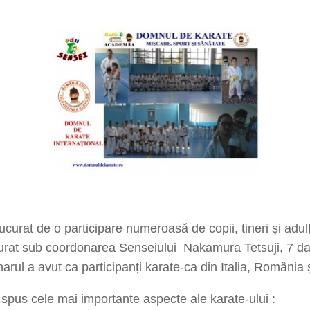
curat de o participare numeroasă de copii, tineri și adulț
urat sub coordonarea Senseiului Nakamura Tetsuji, 7 dan,
ul a avut ca participanți karate-ca din Italia, România ș
 spus cele mai importante aspecte ale karate-ului :