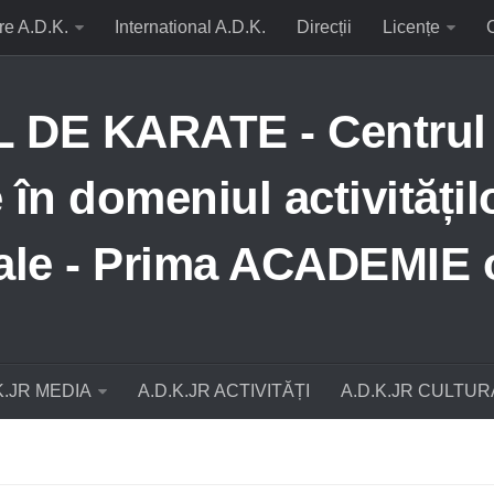
re A.D.K.
International A.D.K.
Direcții
Licențe
E KARATE - Centrul N
în domeniul activitățil
țiale - Prima ACADEMIE 
K.JR MEDIA
A.D.K.JR ACTIVITĂȚI
A.D.K.JR CULTUR