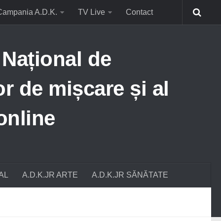
Campania A.D.K.
TV Live
Contact
ațional de
or de mișcare și al
online
AL
A.D.K.JR ARTE
A.D.K.JR SĂNĂTATE