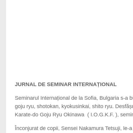
JURNAL DE SEMINAR INTERNAȚIONAL
Seminarul Internațional de la Sofia, Bulgaria s-a bu
goju ryu, shotokan, kyokusinkai, shito ryu. Desfăș
Karate-do Goju Ryu Okinawa ( I.O.G.K.F. ), seminar
Înconjurat de copii, Sensei Nakamura Tetsuji, le-a