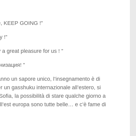
ime, KEEP GOING !”
y !”
a great pleasure for us ! ”
изация! ”
anno un sapore unico, l’insegnamento è di
r un gasshuku internazionale all’estero, si
ofia, la possibilità di stare qualche giorno a
ell’est europa sono tutte belle… e c’è fame di