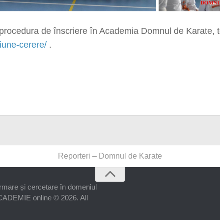
ați procedura de înscriere în Academia Domnul de Karate, 
iune-cerere/
.
Reporteri – Domnul de Karate
re și cercetare în domeniul
a ACADEMIE online © 2026. All