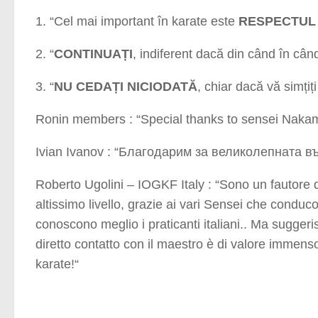
1. “Cel mai important în karate este
RESPECTUL 
2. “
CONTINUAȚI
, indiferent dacă din când în cân
3. “
NU CEDAȚI NICIODATĂ
, chiar dacă vă simți
Ronin members : “Special thanks to sensei Nakamura
Ivian Ivanov : “
Благодарим за великолепната въ
Roberto Ugolini – IOGKF Italy : “Sono un fautore 
altissimo livello, grazie ai vari Sensei che condu
conoscono meglio i praticanti italiani.. Ma suggeri
diretto contatto con il maestro è di valore immenso,
karate!
“