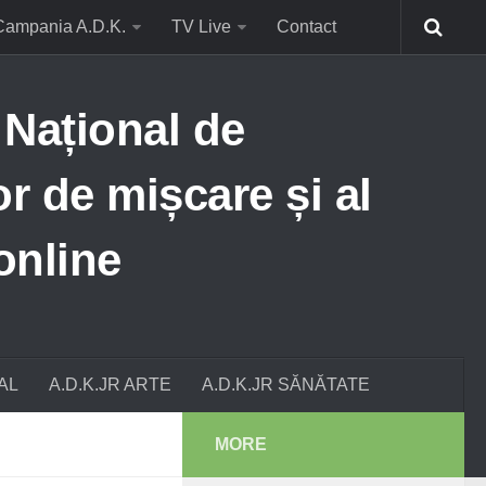
Campania A.D.K.
TV Live
Contact
ațional de
or de mișcare și al
online
AL
A.D.K.JR ARTE
A.D.K.JR SĂNĂTATE
MORE