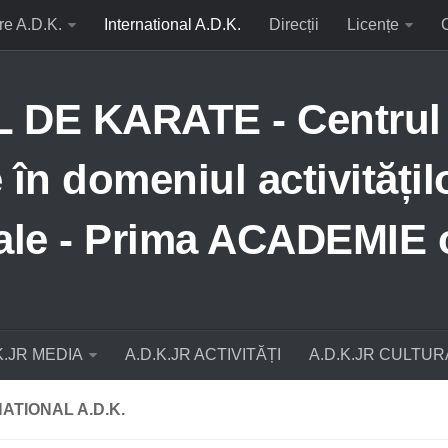
re A.D.K.
International A.D.K.
Direcții
Licențe
E KARATE - Centrul N
în domeniul activitățil
țiale - Prima ACADEMIE 
K.JR MEDIA
A.D.K.JR ACTIVITĂȚI
A.D.K.JR CULTUR
ATIONAL A.D.K.