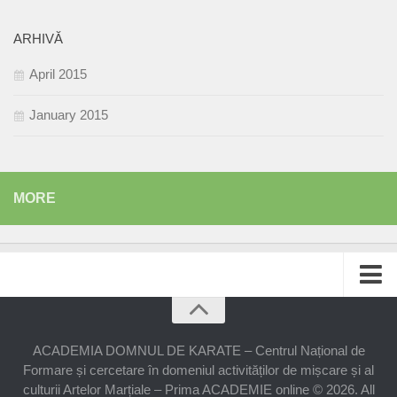
Actorie
ARHIVĂ
Dicție și vorbire
April 2015
Public speaking
A.D.K.JR ACTIVITĂȚI
January 2015
A.D.K.JR CULTURAL
A.D.K.JR ARTE
MORE
A.D.K.JR SĂNĂTATE
Reporteri – Domnul de Karate
ACADEMIA DOMNUL DE KARATE – Centrul Național de
Formare și cercetare în domeniul activităților de mișcare și al
culturii Artelor Marțiale – Prima ACADEMIE online © 2026. All