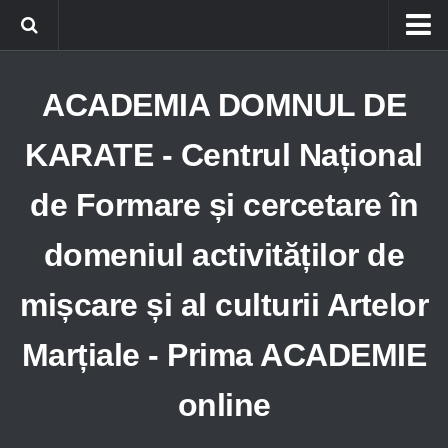
Home
ACADEMIA DOMNUL DE
Obiective A.D.K.
Adeziune
KARATE - Centrul Național
Structură A.D.K.
de Formare și cercetare în
Catedre A.D.K.
domeniul activităților de
AUTOAPĂRARE
AIKIDO
mișcare și al culturii Artelor
KARATE
Marțiale - Prima ACADEMIE
JUJITSU
TAEKWONDO
online
International A.D.K.