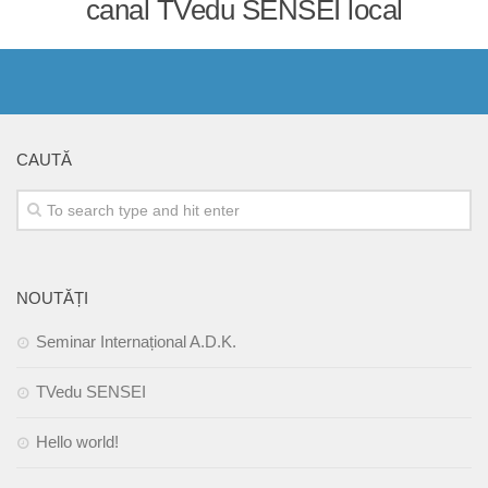
canal TVedu SENSEI local
Antreprenoriat
Nivel specialist
A.D.K.JR MIȘCARE
Copii
CAUTĂ
Părinți
Profesori
Antrenori
Specialiști
NOUTĂȚI
A.D.K.JR MEDIA
Seminar Internațional A.D.K.
Prezentare TVedu
TVedu SENSEI
Emisiuni TVE – Domnul de Karate
Fotografie și film
Hello world!
Imagine și montaj