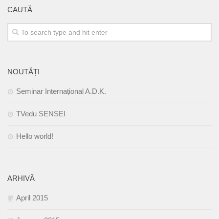
CAUTĂ
Antreprenoriat
Nivel specialist
A.D.K.JR MIȘCARE
Copii
NOUTĂȚI
Părinți
Seminar Internațional A.D.K.
Profesori
TVedu SENSEI
Antrenori
Specialiști
Hello world!
A.D.K.JR MEDIA
Prezentare TVedu
ARHIVĂ
Emisiuni TVE – Domnul de Karate
Fotografie și film
April 2015
Imagine și montaj