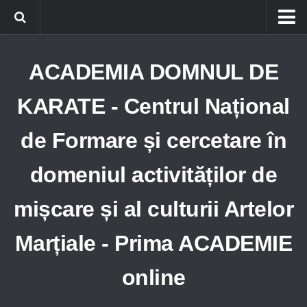
Home
ACADEMIA DOMNUL DE
Obiective A.D.K.
Adeziune
KARATE - Centrul Național
Structură A.D.K.
de Formare și cercetare în
Catedre A.D.K.
domeniul activităților de
AUTOAPĂRARE
AIKIDO
mișcare și al culturii Artelor
KARATE
Marțiale - Prima ACADEMIE
JUJITSU
TAEKWONDO
online
International A.D.K.