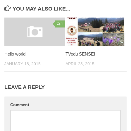
Actorie
YOU MAY ALSO LIKE...
Dicție și vorbire
1
Public speaking
A.D.K.JR ACTIVITĂȚI
A.D.K.JR CULTURAL
TVedu SENSEI
Hello world!
A.D.K.JR ARTE
APRIL 23, 2015
JANUARY 18, 2015
A.D.K.JR SĂNĂTATE
LEAVE A REPLY
Comment