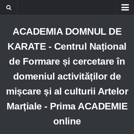
Home
ACADEMIA DOMNUL DE
Obiective A.D.K.
Adeziune
KARATE - Centrul Național
Structură A.D.K.
de Formare și cercetare în
Catedre A.D.K.
domeniul activităților de
AUTOAPĂRARE
AIKIDO
mișcare și al culturii Artelor
KARATE
Marțiale - Prima ACADEMIE
JUJITSU
TAEKWONDO
online
International A.D.K.