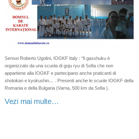
Antreprenoriat
Nivel specialist
A.D.K.JR MIȘCARE
Copii
Părinți
Sensei Roberto Ugolini, IOGKF Italy : “Il gasshuku è
Profesori
organizzato da una scuola di goju ryu di Sofia che non
Antrenori
appartiene alla IOGKF e partecipano anche praticanti di
shotokan e kyokushin…
. Presenti anche le scuole IOGKF della
Specialiști
Romania e della Bulgaria (Varna, 500 km da Sofia ).
A.D.K.JR MEDIA
Vezi mai multe…
Prezentare TVedu
Emisiuni TVE – Domnul de Karate
Fotografie și film
Imagine și montaj